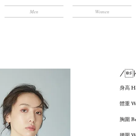
Men
Women
/K
身高 Hei
體重 Wei
胸圍 Bu