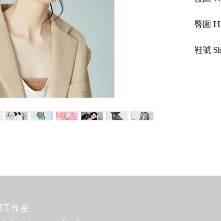
腰圍 Wa
臀圍 Hi
鞋號 Sho
樂工作室