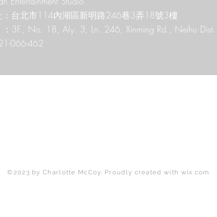
h Entertainment Studio
：台北市114內湖區新明路246巷3弄18號3樓
：3F., No. 18, Aly. 3, Ln. 246, Xinming Rd., Neihu Dist.,
21-066-462
Back to Top
©2023 by Charlotte McCoy. Proudly created with
wix.com