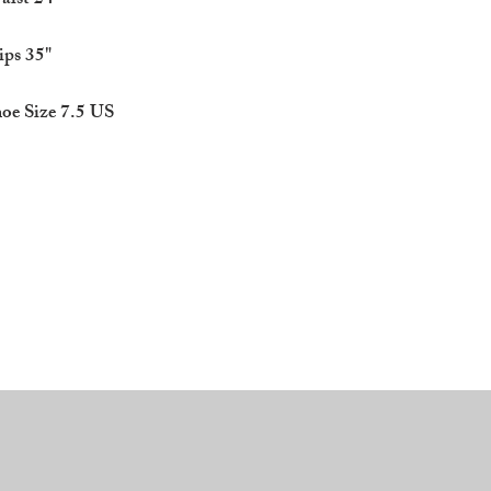
ist 24"
ps 35"
e Size 7.5 US