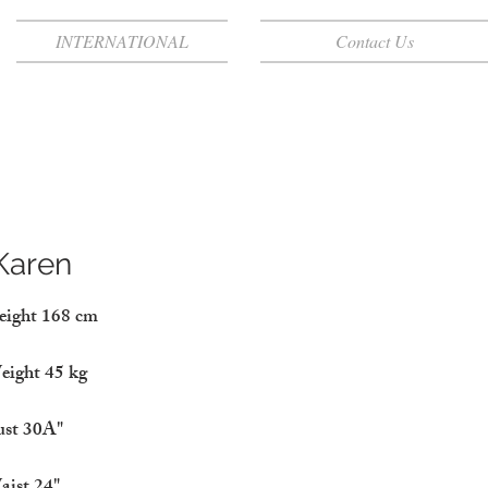
INTERNATIONAL
Contact Us
aren
ght 168 cm
ght 45 kg
st 30A"