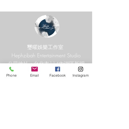
璽曜娛樂工作室
Hephzibah Entertainment Studio
公司地址：台北市114內湖區新明
路246巷3弄18號3樓
Phone
Email
Facebook
Instagram
Co .Add ：3F., No. 18, Aly. 3, Ln.
246, Xinming Rd., Neihu Dist.,
Taipei City 114, Taiwan
TEL：0921-066-462